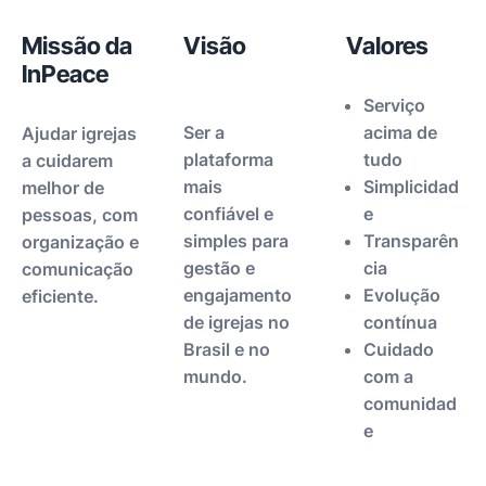
Missão da
Visão
Valores
InPeace
Serviço
Ser a
acima de
Ajudar igrejas
plataforma
tudo
a cuidarem
mais
Simplicidad
melhor de
confiável e
e
pessoas, com
simples para
Transparên
organização e
gestão e
cia
comunicação
engajamento
Evolução
eficiente.
de igrejas no
contínua
Brasil e no
Cuidado
mundo.
com a
comunidad
e