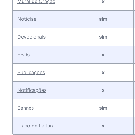
Mural de Oração
x
Notícias
sim
Devocionais
sim
EBDs
x
Publicações
x
Notificações
x
Banne
s
sim
Plano de Leitur
a
x