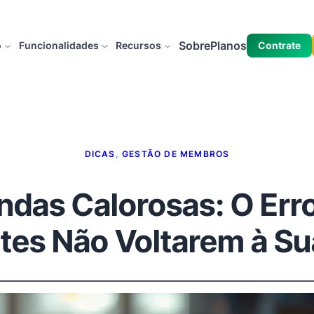
Sobre
Planos
o
Funcionalidades
Recursos
Contrate
DICAS
, 
GESTÃO DE MEMBROS
das Calorosas: O Erro 
ntes Não Voltarem à Sua