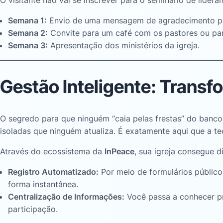
O visitante não vai se inscrever para o seminário de lidera
Semana 1:
Envio de uma mensagem de agradecimento pe
Semana 2:
Convite para um café com os pastores ou pa
Semana 3:
Apresentação dos ministérios da igreja.
Gestão Inteligente: Trans
O segredo para que ninguém “caia pelas frestas” do banco
isoladas que ninguém atualiza
. É exatamente aqui que a te
Através do ecossistema da
InPeace
, sua igreja consegue d
Registro Automatizado:
Por meio de formulários públic
forma instantânea.
Centralização de Informações:
Você passa a conhecer pr
participação.