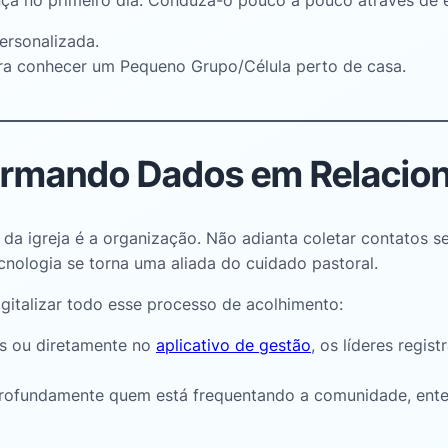
nça no primeiro dia
. Conduza-o pouco a pouco através de 
rsonalizada.
ra conhecer um Pequeno Grupo/Célula perto de casa.
formando Dados em Relacio
 da igreja é a organização
. Não adianta coletar contatos s
cnologia se torna uma aliada do cuidado pastoral
.
igitalizar todo esse processo de acolhimento
:
os ou diretamente no
aplicativo de gestão
, os líderes regis
ofundamente quem está frequentando a comunidade, enten